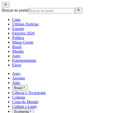
Buscar no portal
Capa
Últimas Notícias
Esporte
Eleições 2026
Política
Minas Gerais
Brasil
Mundo
Agro
Entretenimento
Eloos
Agro
Apostas
Auto
Brasil
Ciência e Tecnologia
Colunas
Copa do Mundo
Cultura e Lazer
Economia