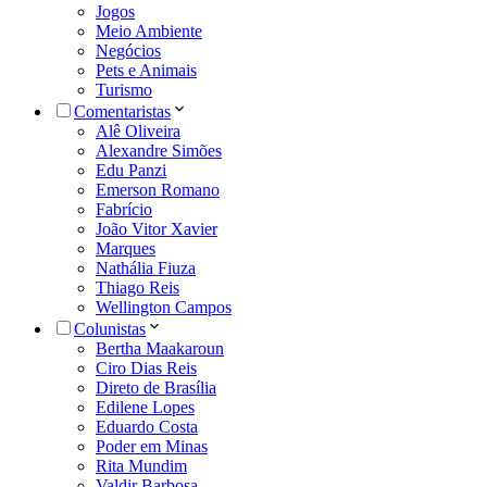
Jogos
Meio Ambiente
Negócios
Pets e Animais
Turismo
Comentaristas
Alê Oliveira
Alexandre Simões
Edu Panzi
Emerson Romano
Fabrício
João Vitor Xavier
Marques
Nathália Fiuza
Thiago Reis
Wellington Campos
Colunistas
Bertha Maakaroun
Ciro Dias Reis
Direto de Brasília
Edilene Lopes
Eduardo Costa
Poder em Minas
Rita Mundim
Valdir Barbosa