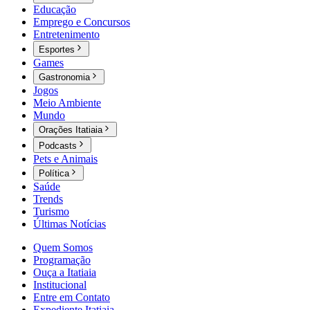
Educação
Emprego e Concursos
Entretenimento
Esportes
Games
Gastronomia
Jogos
Meio Ambiente
Mundo
Orações Itatiaia
Podcasts
Pets e Animais
Política
Saúde
Trends
Turismo
Últimas Notícias
Quem Somos
Programação
Ouça a Itatiaia
Institucional
Entre em Contato
Expediente Itatiaia