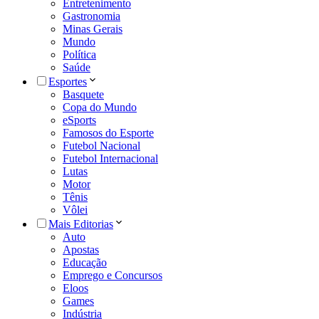
Entretenimento
Gastronomia
Minas Gerais
Mundo
Política
Saúde
Esportes
Basquete
Copa do Mundo
eSports
Famosos do Esporte
Futebol Nacional
Futebol Internacional
Lutas
Motor
Tênis
Vôlei
Mais Editorias
Auto
Apostas
Educação
Emprego e Concursos
Eloos
Games
Indústria