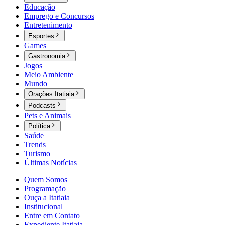
Educação
Emprego e Concursos
Entretenimento
Esportes
Games
Gastronomia
Jogos
Meio Ambiente
Mundo
Orações Itatiaia
Podcasts
Pets e Animais
Política
Saúde
Trends
Turismo
Últimas Notícias
Quem Somos
Programação
Ouça a Itatiaia
Institucional
Entre em Contato
Expediente Itatiaia