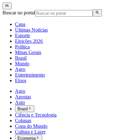
Buscar no portal
Capa
Últimas Notícias
Esporte
Eleições 2026
Política
Minas Gerais
Brasil
Mundo
Agro
Entretenimento
Eloos
Agro
Apostas
Auto
Brasil
Ciência e Tecnologia
Colunas
Copa do Mundo
Cultura e Lazer
Economia