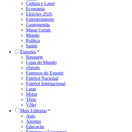
Cultura e Lazer
Economia
Eleições 2026
Entretenimento
Gastronomia
Minas Gerais
Mundo
Política
Saúde
Esportes
Basquete
Copa do Mundo
eSports
Famosos do Esporte
Futebol Nacional
Futebol Internacional
Lutas
Motor
Tênis
Vôlei
Mais Editorias
Auto
Apostas
Educação
Emprego e Concursos