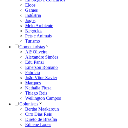
Eloos
Games
Indústria
Jogos
Meio Ambiente
Negócios
Pets e Animais
Turismo
Comentaristas
Alê Oliveira
Alexandre Simões
Edu Panzi
Emerson Romano
Fabrício
João Vitor Xavier
Marques
Nathália Fiuza
Thiago Reis
Wellington Campos
Colunistas
Bertha Maakaroun
Ciro Dias Reis
Direto de Brasília
Edilene Lopes