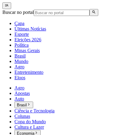
Buscar no portal
Capa
Últimas Notícias
Esporte
Eleições 2026
Política
Minas Gerais
Brasil
Mundo
Agro
Entretenimento
Eloos
Agro
Apostas
Auto
Brasil
Ciência e Tecnologia
Colunas
Copa do Mundo
Cultura e Lazer
Economia