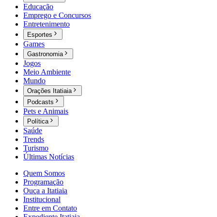
Educação
Emprego e Concursos
Entretenimento
Esportes
Games
Gastronomia
Jogos
Meio Ambiente
Mundo
Orações Itatiaia
Podcasts
Pets e Animais
Política
Saúde
Trends
Turismo
Últimas Notícias
Quem Somos
Programação
Ouça a Itatiaia
Institucional
Entre em Contato
Expediente Itatiaia