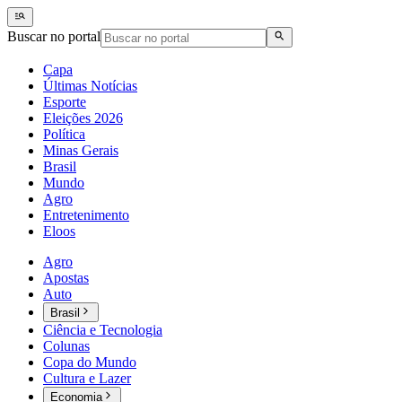
Buscar no portal
Capa
Últimas Notícias
Esporte
Eleições 2026
Política
Minas Gerais
Brasil
Mundo
Agro
Entretenimento
Eloos
Agro
Apostas
Auto
Brasil
Ciência e Tecnologia
Colunas
Copa do Mundo
Cultura e Lazer
Economia