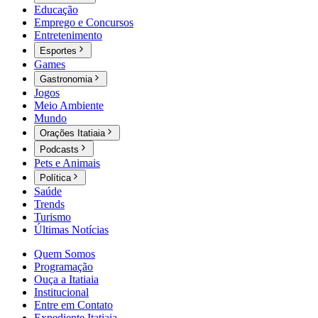
Educação
Emprego e Concursos
Entretenimento
Esportes
Games
Gastronomia
Jogos
Meio Ambiente
Mundo
Orações Itatiaia
Podcasts
Pets e Animais
Política
Saúde
Trends
Turismo
Últimas Notícias
Quem Somos
Programação
Ouça a Itatiaia
Institucional
Entre em Contato
Expediente Itatiaia