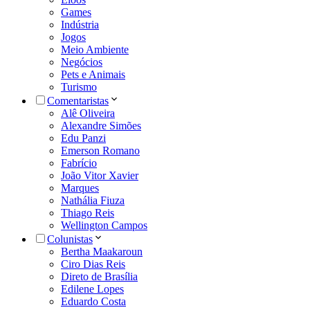
Games
Indústria
Jogos
Meio Ambiente
Negócios
Pets e Animais
Turismo
Comentaristas
Alê Oliveira
Alexandre Simões
Edu Panzi
Emerson Romano
Fabrício
João Vitor Xavier
Marques
Nathália Fiuza
Thiago Reis
Wellington Campos
Colunistas
Bertha Maakaroun
Ciro Dias Reis
Direto de Brasília
Edilene Lopes
Eduardo Costa