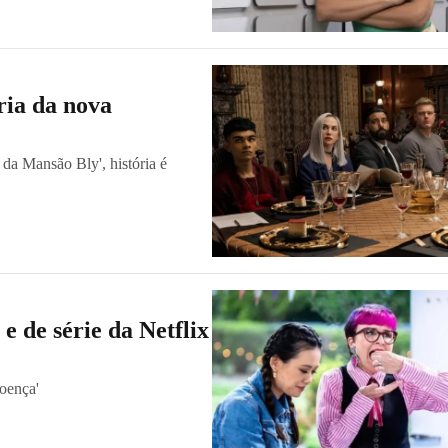
ria da nova
 da Mansão Bly', história é
e de série da Netflix
doença'