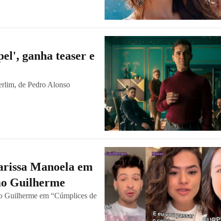
el', ganha teaser e
erlim, de Pedro Alonso
Larissa Manoela em
ão Guilherme
ão Guilherme em “Cúmplices de