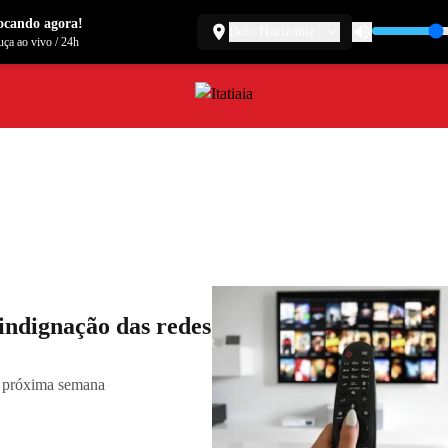
ocando agora!
Belo Horizonte
ça ao vivo
/
24h
 indignação das redes
da próxima semana