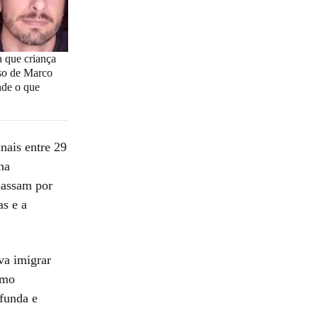
 que criança
so de Marco
nde o que
nais entre 29
na
passam por
as e a
va imigrar
omo
afunda e