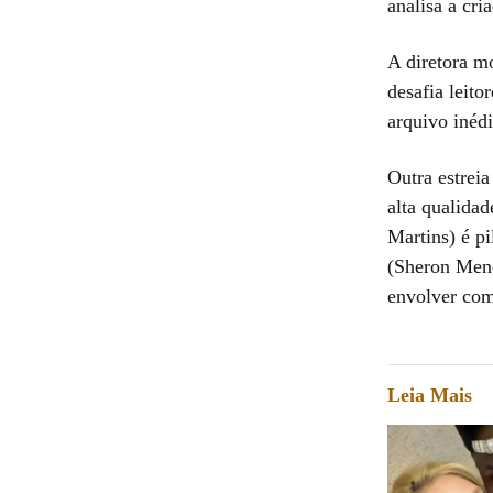
analisa a cr
A diretora m
desafia leito
arquivo inéd
Outra estrei
alta qualida
Martins) é p
(Sheron Mene
envolver com
Leia Mais