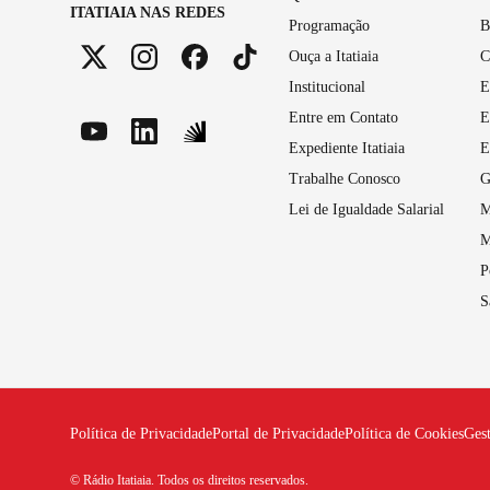
ITATIAIA NAS REDES
Programação
B
Ouça a Itatiaia
C
Institucional
E
Entre em Contato
E
Expediente Itatiaia
E
Trabalhe Conosco
G
Lei de Igualdade Salarial
M
M
P
S
Política de Privacidade
Portal de Privacidade
Política de Cookies
Ges
© Rádio Itatiaia. Todos os direitos reservados.