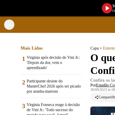
T
Ou
Mais Lidas
Capa
Entret
O que
Virginia após decisão de Vini Jr.:
1
'Depois da dor, vem o
Confi
aprendizado'
Confira os l
Participante desiste do
2
Por
Estadão Co
MasterChef 2026 após ser picado
30/09/2023 às 0
por aranha-marrom
Compartilh
Virginia Fonseca reage à decisão
3
de Vini Jr.: 'Todo sucesso do
mundo para você, Amor!'