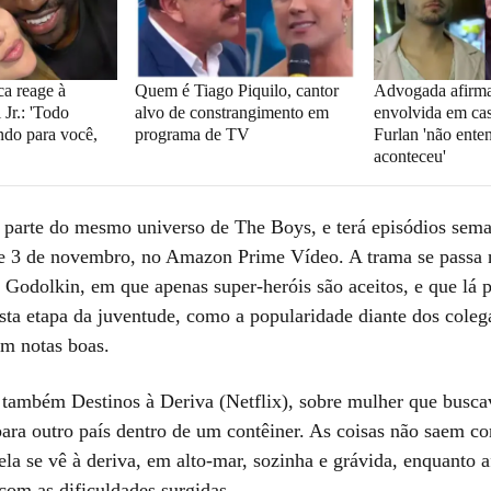
ca reage à
Quem é Tiago Piquilo, cantor
Advogada afirma
 Jr.: 'Todo
alvo de constrangimento em
envolvida em ca
do para você,
programa de TV
Furlan 'não ente
aconteceu'
 parte do mesmo universo de The Boys, e terá episódios sema
e 3 de novembro, no Amazon Prime Vídeo. A trama se passa 
 Godolkin, em que apenas super-heróis são aceitos, e que lá 
sta etapa da juventude, como a popularidade diante dos coleg
m notas boas.
ui também Destinos à Deriva (Netflix), sobre mulher que busca
para outro país dentro de um contêiner. As coisas não saem c
ela se vê à deriva, em alto-mar, sozinha e grávida, enquanto 
 com as dificuldades surgidas.