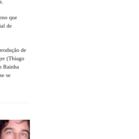
z.
meno que
ial de
produção de
ger (Thiago
om Rainha
se se