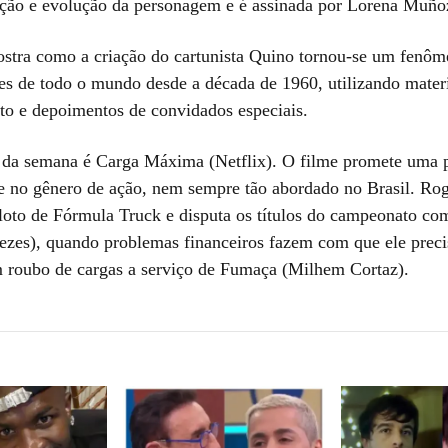
iação e evolução da personagem e é assinada por Lorena Muño
ostra como a criação do cartunista Quino tornou-se um fenô
res de todo o mundo desde a década de 1960, utilizando mater
ito e depoimentos de convidados especiais.
a da semana é Carga Máxima (Netflix). O filme promete uma 
de no gênero de ação, nem sempre tão abordado no Brasil. Ro
iloto de Fórmula Truck e disputa os títulos do campeonato c
zes), quando problemas financeiros fazem com que ele preci
 roubo de cargas a serviço de Fumaça (Milhem Cortaz).