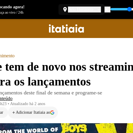
ocando agora!
Belo Horizonte
ça ao vivo
/
24h
enimento
 tem de novo nos streami
ra os lançamentos
ançamentos deste final de semana e programe-se
nteúdo
8h23
•
Atualizado
há 2 anos
ar
Adicionar Itatiaia ao