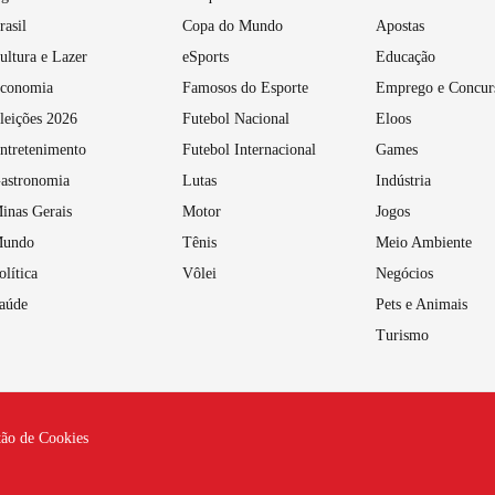
rasil
Copa do Mundo
Apostas
ultura e Lazer
eSports
Educação
conomia
Famosos do Esporte
Emprego e Concur
leições 2026
Futebol Nacional
Eloos
ntretenimento
Futebol Internacional
Games
astronomia
Lutas
Indústria
inas Gerais
Motor
Jogos
undo
Tênis
Meio Ambiente
olítica
Vôlei
Negócios
aúde
Pets e Animais
Turismo
tão de Cookies