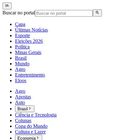
Buscar no portal
Capa
Últimas Notícias
Esporte
Eleições 2026
Política
Minas Gerais
Brasil
Mundo
Agro
Entretenimento
Eloos
Agro
Apostas
Auto
Brasil
Ciência e Tecnologia
Colunas
Copa do Mundo
Cultura e Lazer
Economia