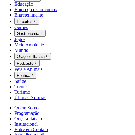
Educação
Emprego e Concursos
Entretenimento
Esportes
Games
Gastronomia
Jogos
Meio Ambiente
Mundo
Orações Itatiaia
Podcasts
Pets e Animais
Política
Saúde
Trends
Turismo
Últimas Notícias
Quem Somos
Programação
Ouça a Itatiaia
Institucional
Entre em Contato
Expediente Itatiaia