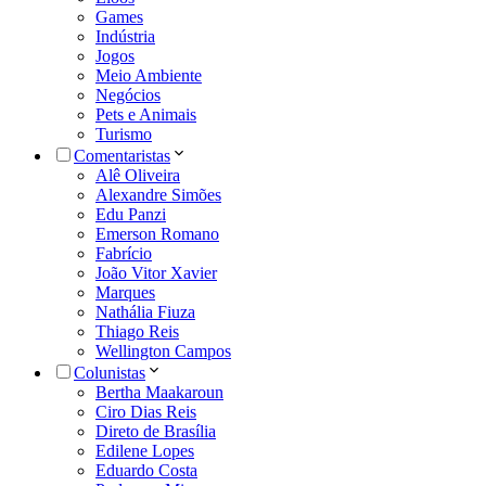
Games
Indústria
Jogos
Meio Ambiente
Negócios
Pets e Animais
Turismo
Comentaristas
Alê Oliveira
Alexandre Simões
Edu Panzi
Emerson Romano
Fabrício
João Vitor Xavier
Marques
Nathália Fiuza
Thiago Reis
Wellington Campos
Colunistas
Bertha Maakaroun
Ciro Dias Reis
Direto de Brasília
Edilene Lopes
Eduardo Costa