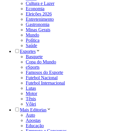
Cultura e Lazer
Economia
Eleições 2026
Entretenimento
Gastronomia
Minas Gerais
Mundo
Política
Saúde
Esportes
Basquete
Copa do Mundo
eSports
Famosos do Esporte
Futebol Nacional
Futebol Internacional
Lutas
Motor
Tênis
Vôlei
Mais Editorias
Auto
Apostas
Educação
Emprego e Concursos