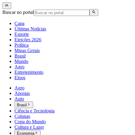
Buscar no portal
Capa
Últimas Notícias
Esporte
Eleições 2026
Política
Minas Gerais
Brasil
Mundo
Agro
Entretenimento
Eloos
Agro
Apostas
Auto
Brasil
Ciência e Tecnologia
Colunas
Copa do Mundo
Cultura e Lazer
Economia