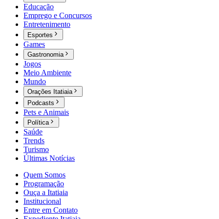
Educação
Emprego e Concursos
Entretenimento
Esportes
Games
Gastronomia
Jogos
Meio Ambiente
Mundo
Orações Itatiaia
Podcasts
Pets e Animais
Política
Saúde
Trends
Turismo
Últimas Notícias
Quem Somos
Programação
Ouça a Itatiaia
Institucional
Entre em Contato
Expediente Itatiaia