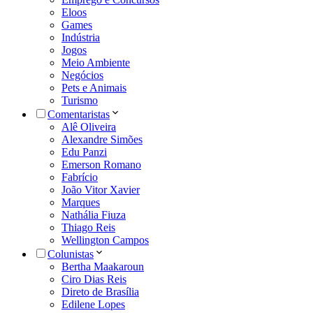
Eloos
Games
Indústria
Jogos
Meio Ambiente
Negócios
Pets e Animais
Turismo
Comentaristas
Alê Oliveira
Alexandre Simões
Edu Panzi
Emerson Romano
Fabrício
João Vitor Xavier
Marques
Nathália Fiuza
Thiago Reis
Wellington Campos
Colunistas
Bertha Maakaroun
Ciro Dias Reis
Direto de Brasília
Edilene Lopes