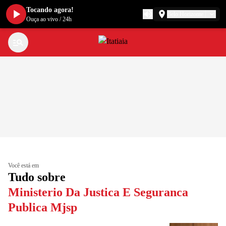
Tocando agora!
Belo Horizonte
Ouça ao vivo
/
24h
Você está em
Tudo sobre
Ministerio Da Justica E Seguranca
Publica Mjsp