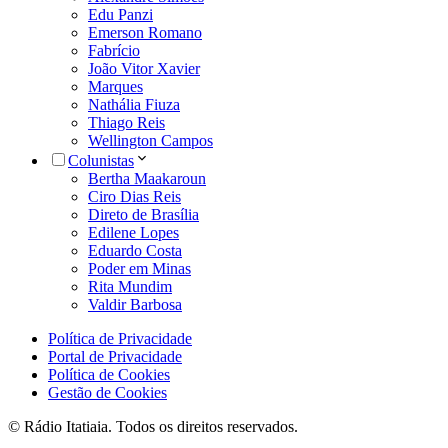
Edu Panzi
Emerson Romano
Fabrício
João Vitor Xavier
Marques
Nathália Fiuza
Thiago Reis
Wellington Campos
Colunistas
Bertha Maakaroun
Ciro Dias Reis
Direto de Brasília
Edilene Lopes
Eduardo Costa
Poder em Minas
Rita Mundim
Valdir Barbosa
Política de Privacidade
Portal de Privacidade
Política de Cookies
Gestão de Cookies
© Rádio Itatiaia. Todos os direitos reservados.