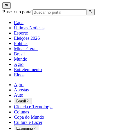
Buscar no portal
Capa
Últimas Notícias
Esporte
Eleições 2026
Política
Minas Gerais
Brasil
Mundo
Agro
Entretenimento
Eloos
Agro
Apostas
Auto
Brasil
Ciência e Tecnologia
Colunas
Copa do Mundo
Cultura e Lazer
Economia