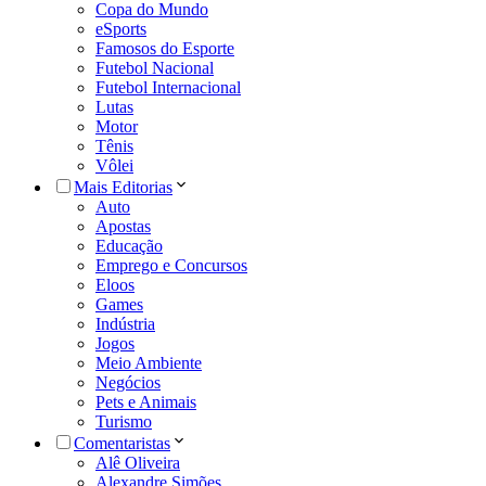
Copa do Mundo
eSports
Famosos do Esporte
Futebol Nacional
Futebol Internacional
Lutas
Motor
Tênis
Vôlei
Mais Editorias
Auto
Apostas
Educação
Emprego e Concursos
Eloos
Games
Indústria
Jogos
Meio Ambiente
Negócios
Pets e Animais
Turismo
Comentaristas
Alê Oliveira
Alexandre Simões