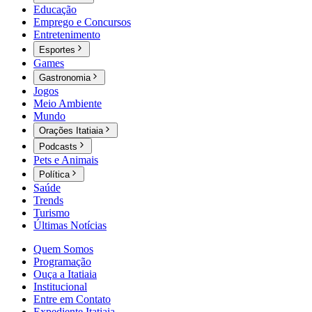
Educação
Emprego e Concursos
Entretenimento
Esportes
Games
Gastronomia
Jogos
Meio Ambiente
Mundo
Orações Itatiaia
Podcasts
Pets e Animais
Política
Saúde
Trends
Turismo
Últimas Notícias
Quem Somos
Programação
Ouça a Itatiaia
Institucional
Entre em Contato
Expediente Itatiaia