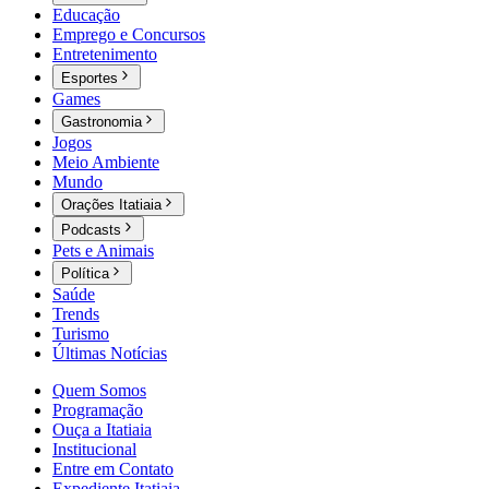
Educação
Emprego e Concursos
Entretenimento
Esportes
Games
Gastronomia
Jogos
Meio Ambiente
Mundo
Orações Itatiaia
Podcasts
Pets e Animais
Política
Saúde
Trends
Turismo
Últimas Notícias
Quem Somos
Programação
Ouça a Itatiaia
Institucional
Entre em Contato
Expediente Itatiaia