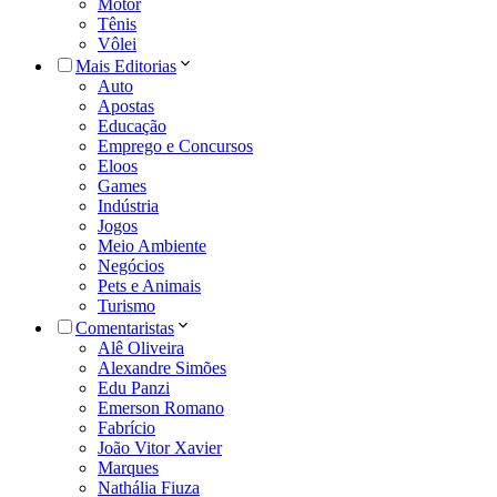
Motor
Tênis
Vôlei
Mais Editorias
Auto
Apostas
Educação
Emprego e Concursos
Eloos
Games
Indústria
Jogos
Meio Ambiente
Negócios
Pets e Animais
Turismo
Comentaristas
Alê Oliveira
Alexandre Simões
Edu Panzi
Emerson Romano
Fabrício
João Vitor Xavier
Marques
Nathália Fiuza