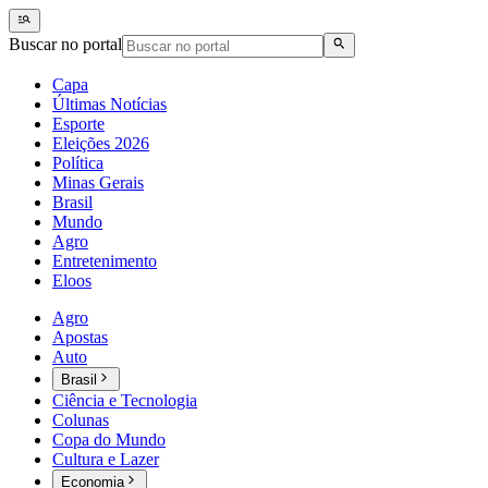
Buscar no portal
Capa
Últimas Notícias
Esporte
Eleições 2026
Política
Minas Gerais
Brasil
Mundo
Agro
Entretenimento
Eloos
Agro
Apostas
Auto
Brasil
Ciência e Tecnologia
Colunas
Copa do Mundo
Cultura e Lazer
Economia