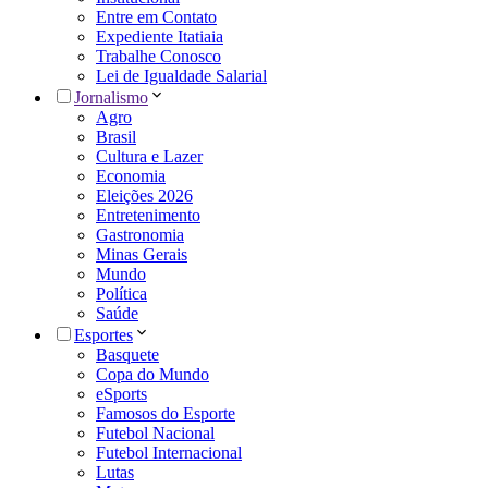
Entre em Contato
Expediente Itatiaia
Trabalhe Conosco
Lei de Igualdade Salarial
Jornalismo
Agro
Brasil
Cultura e Lazer
Economia
Eleições 2026
Entretenimento
Gastronomia
Minas Gerais
Mundo
Política
Saúde
Esportes
Basquete
Copa do Mundo
eSports
Famosos do Esporte
Futebol Nacional
Futebol Internacional
Lutas