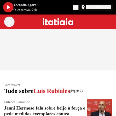
Tocando agora!
Belo Horizonte
Ouça ao vivo
/
24h
Você está em
Tudo sobre
Luis Rubiales
(Página 2)
Futebol Feminino
Jenni Hermoso fala sobre beijo à força e
pede medidas exemplares contra