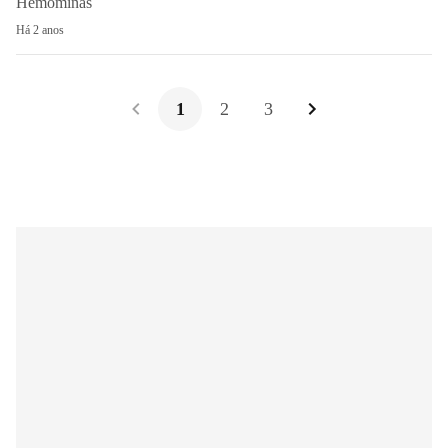
Hemominas
Há 2 anos
1
2
3