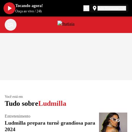
Tocando agora!
Belo Horizonte
Ouça ao vivo
/
24h
Você está em
Tudo sobre
Ludmilla
Entretenimento
Ludmilla prepara turnê grandiosa para
2024