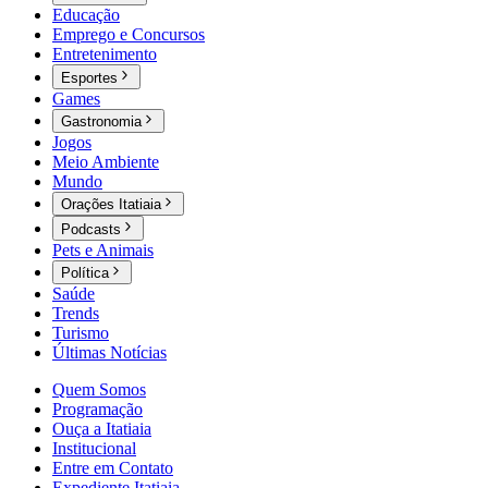
Educação
Emprego e Concursos
Entretenimento
Esportes
Games
Gastronomia
Jogos
Meio Ambiente
Mundo
Orações Itatiaia
Podcasts
Pets e Animais
Política
Saúde
Trends
Turismo
Últimas Notícias
Quem Somos
Programação
Ouça a Itatiaia
Institucional
Entre em Contato
Expediente Itatiaia