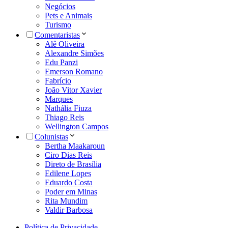
Negócios
Pets e Animais
Turismo
Comentaristas
Alê Oliveira
Alexandre Simões
Edu Panzi
Emerson Romano
Fabrício
João Vitor Xavier
Marques
Nathália Fiuza
Thiago Reis
Wellington Campos
Colunistas
Bertha Maakaroun
Ciro Dias Reis
Direto de Brasília
Edilene Lopes
Eduardo Costa
Poder em Minas
Rita Mundim
Valdir Barbosa
Política de Privacidade