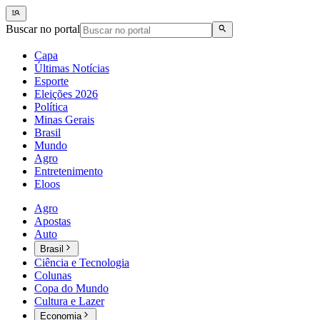
Buscar no portal
Capa
Últimas Notícias
Esporte
Eleições 2026
Política
Minas Gerais
Brasil
Mundo
Agro
Entretenimento
Eloos
Agro
Apostas
Auto
Brasil
Ciência e Tecnologia
Colunas
Copa do Mundo
Cultura e Lazer
Economia