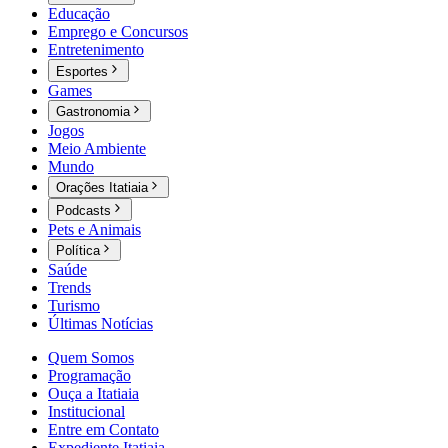
Educação
Emprego e Concursos
Entretenimento
Esportes
Games
Gastronomia
Jogos
Meio Ambiente
Mundo
Orações Itatiaia
Podcasts
Pets e Animais
Política
Saúde
Trends
Turismo
Últimas Notícias
Quem Somos
Programação
Ouça a Itatiaia
Institucional
Entre em Contato
Expediente Itatiaia