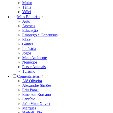
Motor
Tênis
Vôlei
Mais Editorias
Auto
Apostas
Educação
Emprego e Concursos
Eloos
Games
Indústria
Jogos
Meio Ambiente
Negócios
Pets e Animais
Turismo
Comentaristas
Alê Oliveira
Alexandre Simões
Edu Panzi
Emerson Romano
Fabrício
João Vitor Xavier
Marques
Nathália Fiuza