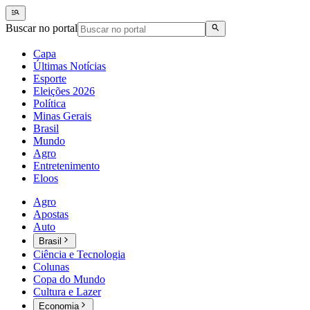
Buscar no portal
Capa
Últimas Notícias
Esporte
Eleições 2026
Política
Minas Gerais
Brasil
Mundo
Agro
Entretenimento
Eloos
Agro
Apostas
Auto
Brasil
Ciência e Tecnologia
Colunas
Copa do Mundo
Cultura e Lazer
Economia