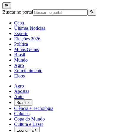
Buscar no portal
Capa
Últimas Notícias
Esporte
Eleições 2026
Política
Minas Gerais
Brasil
Mundo
Agro
Entretenimento
Eloos
Agro
Apostas
Auto
Brasil
Ciência e Tecnologia
Colunas
Copa do Mundo
Cultura e Lazer
Economia