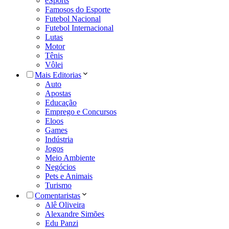
eSports
Famosos do Esporte
Futebol Nacional
Futebol Internacional
Lutas
Motor
Tênis
Vôlei
Mais Editorias
Auto
Apostas
Educação
Emprego e Concursos
Eloos
Games
Indústria
Jogos
Meio Ambiente
Negócios
Pets e Animais
Turismo
Comentaristas
Alê Oliveira
Alexandre Simões
Edu Panzi