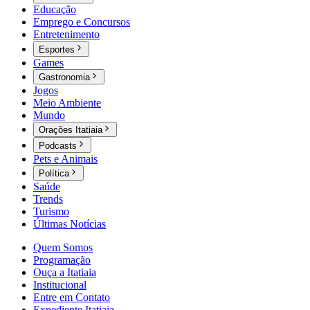
Educação
Emprego e Concursos
Entretenimento
Esportes
Games
Gastronomia
Jogos
Meio Ambiente
Mundo
Orações Itatiaia
Podcasts
Pets e Animais
Política
Saúde
Trends
Turismo
Últimas Notícias
Quem Somos
Programação
Ouça a Itatiaia
Institucional
Entre em Contato
Expediente Itatiaia