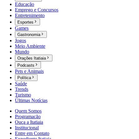
Educação
Emprego e Concursos
Entretenimento
Esportes
Games
Gastronomia
Jogos
Meio Ambiente
Mundo
Orações Itatiaia
Podcasts
Pets e Animais
Política
Saúde
Trends
Turismo
Últimas Notícias
Quem Somos
Programação
Ouça a Itatiaia
Institucional
Entre em Contato
Expediente Itatiaia