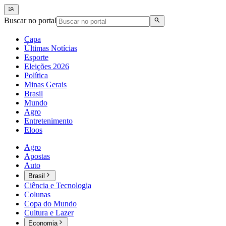
Buscar no portal
Capa
Últimas Notícias
Esporte
Eleições 2026
Política
Minas Gerais
Brasil
Mundo
Agro
Entretenimento
Eloos
Agro
Apostas
Auto
Brasil
Ciência e Tecnologia
Colunas
Copa do Mundo
Cultura e Lazer
Economia