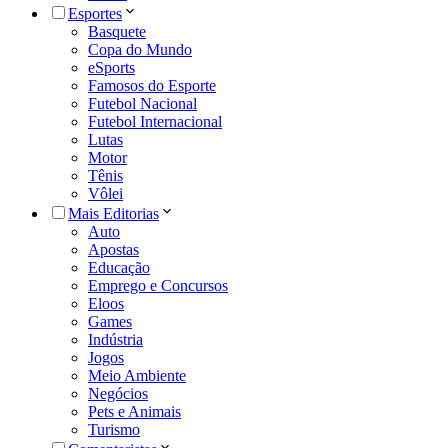
Esportes
Basquete
Copa do Mundo
eSports
Famosos do Esporte
Futebol Nacional
Futebol Internacional
Lutas
Motor
Tênis
Vôlei
Mais Editorias
Auto
Apostas
Educação
Emprego e Concursos
Eloos
Games
Indústria
Jogos
Meio Ambiente
Negócios
Pets e Animais
Turismo