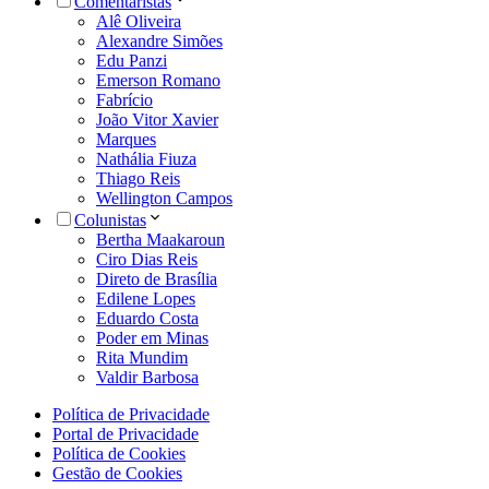
Comentaristas
Alê Oliveira
Alexandre Simões
Edu Panzi
Emerson Romano
Fabrício
João Vitor Xavier
Marques
Nathália Fiuza
Thiago Reis
Wellington Campos
Colunistas
Bertha Maakaroun
Ciro Dias Reis
Direto de Brasília
Edilene Lopes
Eduardo Costa
Poder em Minas
Rita Mundim
Valdir Barbosa
Política de Privacidade
Portal de Privacidade
Política de Cookies
Gestão de Cookies