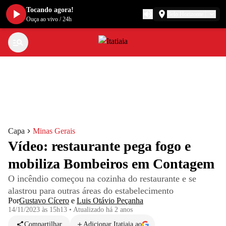
Tocando agora!
Belo Horizonte
Ouça ao vivo
/
24h
Capa
Minas Gerais
Vídeo: restaurante pega fogo e
mobiliza Bombeiros em Contagem
O incêndio começou na cozinha do restaurante e se
alastrou para outras áreas do estabelecimento
Por
Gustavo Cícero
e
Luis Otávio Peçanha
14/11/2023 às 15h13
•
Atualizado
há 2 anos
Compartilhar
Adicionar Itatiaia ao