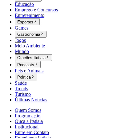
Educação
Emprego e Concursos
Entretenimento
Esportes
Games
Gastronomia
Jogos
Meio Ambiente
Mundo
Orações Itatiaia
Podcasts
Pets e Animais
Política
Saúde
Trends
Turismo
Últimas Notícias
Quem Somos
Programação
Ouça a Itatiaia
Institucional
Entre em Contato
Expediente Itatiaia