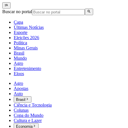
Buscar no portal
Capa
Últimas Notícias
Esporte
Eleições 2026
Política
Minas Gerais
Brasil
Mundo
Agro
Entretenimento
Eloos
Agro
Apostas
Auto
Brasil
Ciência e Tecnologia
Colunas
Copa do Mundo
Cultura e Lazer
Economia