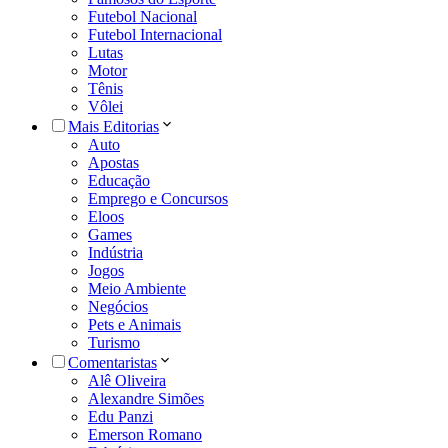
Futebol Nacional
Futebol Internacional
Lutas
Motor
Tênis
Vôlei
Mais Editorias
Auto
Apostas
Educação
Emprego e Concursos
Eloos
Games
Indústria
Jogos
Meio Ambiente
Negócios
Pets e Animais
Turismo
Comentaristas
Alê Oliveira
Alexandre Simões
Edu Panzi
Emerson Romano