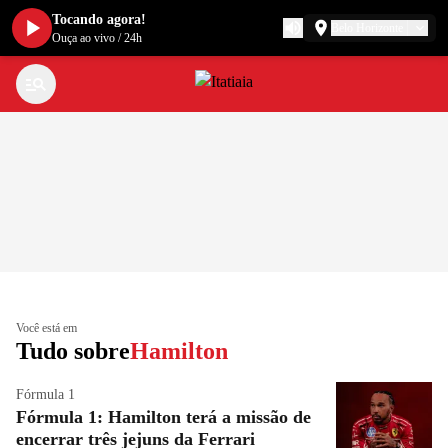
Tocando agora!
Belo Horizonte
Ouça ao vivo
/
24h
Você está em
Tudo sobre
Hamilton
Fórmula 1
Fórmula 1: Hamilton terá a missão de
encerrar três jejuns da Ferrari