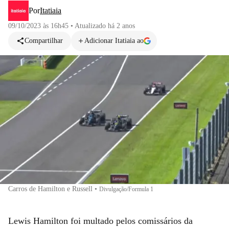
Por
Itatiaia
09/10/2023 às 16h45
•
Atualizado
há 2 anos
Compartilhar
Adicionar Itatiaia ao
Carros de Hamilton e Russell
•
Divulgação/Formula 1
Lewis Hamilton foi multado pelos comissários da