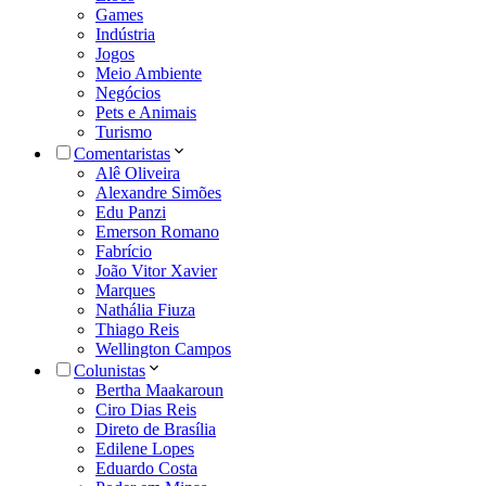
Games
Indústria
Jogos
Meio Ambiente
Negócios
Pets e Animais
Turismo
Comentaristas
Alê Oliveira
Alexandre Simões
Edu Panzi
Emerson Romano
Fabrício
João Vitor Xavier
Marques
Nathália Fiuza
Thiago Reis
Wellington Campos
Colunistas
Bertha Maakaroun
Ciro Dias Reis
Direto de Brasília
Edilene Lopes
Eduardo Costa