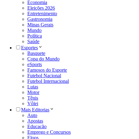
Economia
Eleições 2026
Entretenimento
Gastronomia
Minas Gerais
Mundo
Política
Saúde
Esportes
Basquete
Copa do Mundo
eSports
Famosos do Esporte
Futebol Nacional
Futebol Internacional
Lutas
Motor
Tênis
Vôlei
Mais Editorias
Auto
Apostas
Educação
Emprego e Concursos
Eloos