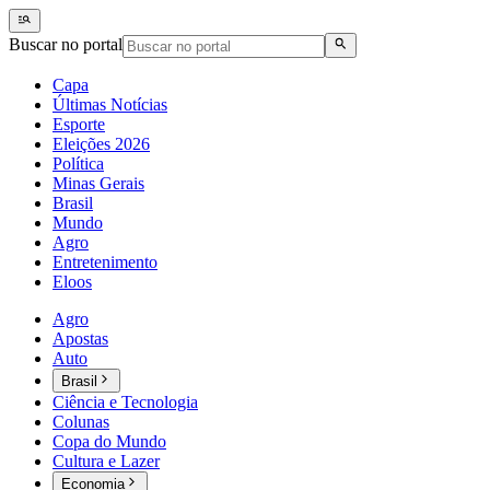
Buscar no portal
Capa
Últimas Notícias
Esporte
Eleições 2026
Política
Minas Gerais
Brasil
Mundo
Agro
Entretenimento
Eloos
Agro
Apostas
Auto
Brasil
Ciência e Tecnologia
Colunas
Copa do Mundo
Cultura e Lazer
Economia