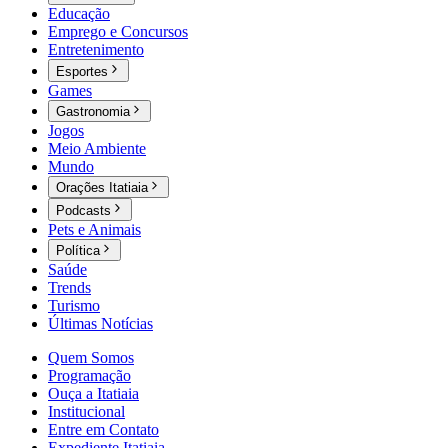
Educação
Emprego e Concursos
Entretenimento
Esportes
Games
Gastronomia
Jogos
Meio Ambiente
Mundo
Orações Itatiaia
Podcasts
Pets e Animais
Política
Saúde
Trends
Turismo
Últimas Notícias
Quem Somos
Programação
Ouça a Itatiaia
Institucional
Entre em Contato
Expediente Itatiaia