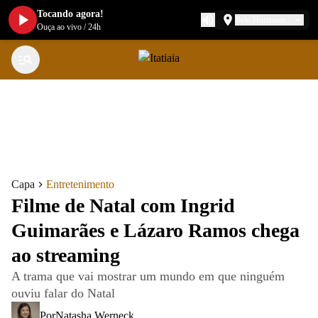
Tocando agora!
Belo Horizonte
Ouça ao vivo
/
24h
Capa
Entretenimento
Filme de Natal com Ingrid
Guimarães e Lázaro Ramos chega
ao streaming
A trama que vai mostrar um mundo em que ninguém
ouviu falar do Natal
Por
Natasha Werneck