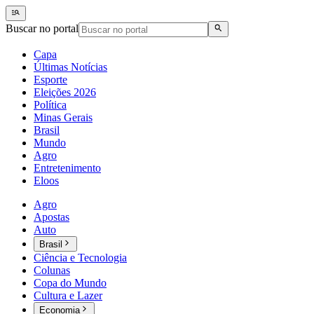
Buscar no portal
Capa
Últimas Notícias
Esporte
Eleições 2026
Política
Minas Gerais
Brasil
Mundo
Agro
Entretenimento
Eloos
Agro
Apostas
Auto
Brasil
Ciência e Tecnologia
Colunas
Copa do Mundo
Cultura e Lazer
Economia