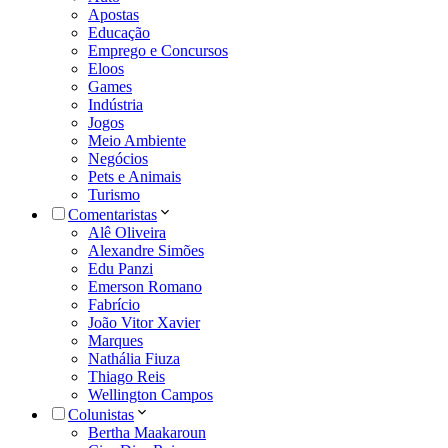
Apostas
Educação
Emprego e Concursos
Eloos
Games
Indústria
Jogos
Meio Ambiente
Negócios
Pets e Animais
Turismo
Comentaristas
Alê Oliveira
Alexandre Simões
Edu Panzi
Emerson Romano
Fabrício
João Vitor Xavier
Marques
Nathália Fiuza
Thiago Reis
Wellington Campos
Colunistas
Bertha Maakaroun