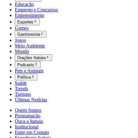
Educação
Emprego e Concursos
Entretenimento
Esportes
Games
Gastronomia
Jogos
Meio Ambiente
Mundo
Orações Itatiaia
Podcasts
Pets e Animais
Política
Saúde
Trends
Turismo
Últimas Notícias
Quem Somos
Programação
Ouça a Itatiaia
Institucional
Entre em Contato
Expediente Itatiaia