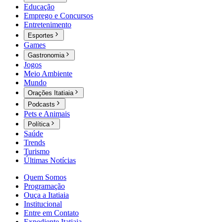
Educação
Emprego e Concursos
Entretenimento
Esportes
Games
Gastronomia
Jogos
Meio Ambiente
Mundo
Orações Itatiaia
Podcasts
Pets e Animais
Política
Saúde
Trends
Turismo
Últimas Notícias
Quem Somos
Programação
Ouça a Itatiaia
Institucional
Entre em Contato
Expediente Itatiaia