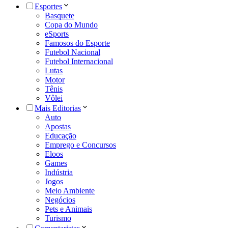
Esportes
Basquete
Copa do Mundo
eSports
Famosos do Esporte
Futebol Nacional
Futebol Internacional
Lutas
Motor
Tênis
Vôlei
Mais Editorias
Auto
Apostas
Educação
Emprego e Concursos
Eloos
Games
Indústria
Jogos
Meio Ambiente
Negócios
Pets e Animais
Turismo