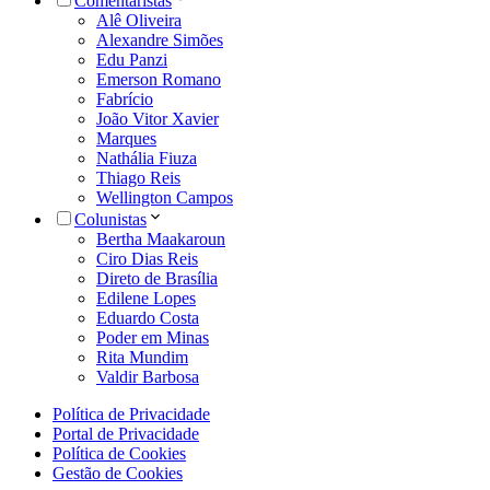
Comentaristas
Alê Oliveira
Alexandre Simões
Edu Panzi
Emerson Romano
Fabrício
João Vitor Xavier
Marques
Nathália Fiuza
Thiago Reis
Wellington Campos
Colunistas
Bertha Maakaroun
Ciro Dias Reis
Direto de Brasília
Edilene Lopes
Eduardo Costa
Poder em Minas
Rita Mundim
Valdir Barbosa
Política de Privacidade
Portal de Privacidade
Política de Cookies
Gestão de Cookies