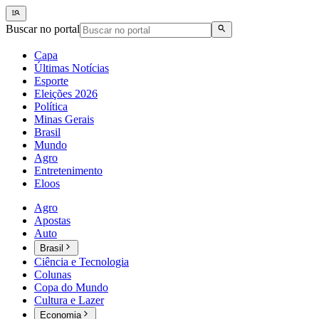
Buscar no portal
Capa
Últimas Notícias
Esporte
Eleições 2026
Política
Minas Gerais
Brasil
Mundo
Agro
Entretenimento
Eloos
Agro
Apostas
Auto
Brasil
Ciência e Tecnologia
Colunas
Copa do Mundo
Cultura e Lazer
Economia