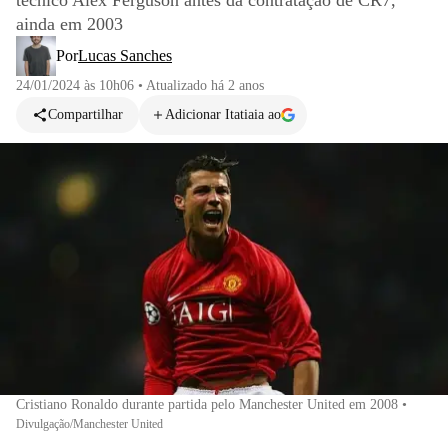
técnico Alex Ferguson antes da contratação de CR7,
ainda em 2003
Por
Lucas Sanches
24/01/2024 às 10h06
•
Atualizado
há 2 anos
Compartilhar
Adicionar Itatiaia ao
Cristiano Ronaldo durante partida pelo Manchester United em 2008
•
Divulgação/Manchester United