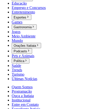
Educação
Emprego e Concursos
Entretenimento
Esportes
Games
Gastronomia
Jogos
Meio Ambiente
Mundo
Orações Itatiaia
Podcasts
Pets e Animais
Política
Saúde
Trends
Turismo
Últimas Notícias
Quem Somos
Programação
Ouça a Itatiaia
Institucional
Entre em Contato
Expediente Itatiaia