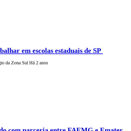
balhar em escolas estaduais de SP
gio da Zona Sul
Há 2 anos
stado com parceria entre FAEMG e Emater