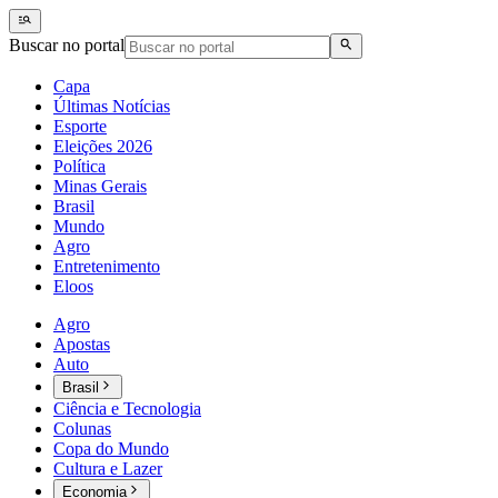
Buscar no portal
Capa
Últimas Notícias
Esporte
Eleições 2026
Política
Minas Gerais
Brasil
Mundo
Agro
Entretenimento
Eloos
Agro
Apostas
Auto
Brasil
Ciência e Tecnologia
Colunas
Copa do Mundo
Cultura e Lazer
Economia