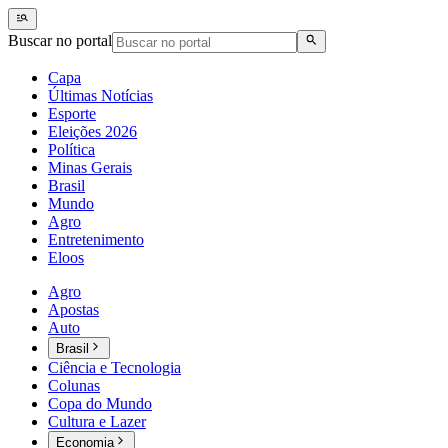
Buscar no portal
Capa
Últimas Notícias
Esporte
Eleições 2026
Política
Minas Gerais
Brasil
Mundo
Agro
Entretenimento
Eloos
Agro
Apostas
Auto
Brasil
Ciência e Tecnologia
Colunas
Copa do Mundo
Cultura e Lazer
Economia