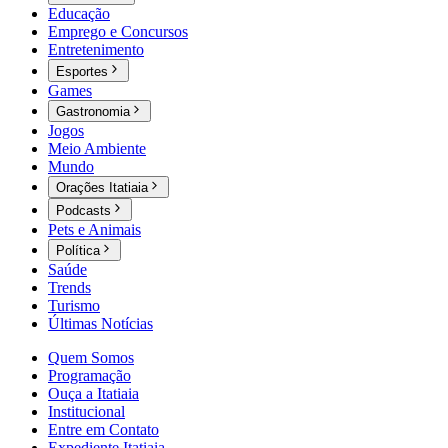
Educação
Emprego e Concursos
Entretenimento
Esportes
Games
Gastronomia
Jogos
Meio Ambiente
Mundo
Orações Itatiaia
Podcasts
Pets e Animais
Política
Saúde
Trends
Turismo
Últimas Notícias
Quem Somos
Programação
Ouça a Itatiaia
Institucional
Entre em Contato
Expediente Itatiaia