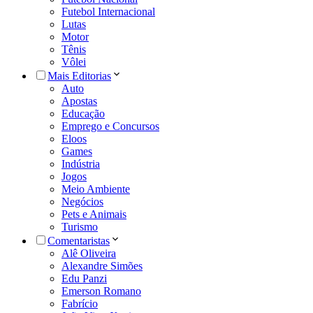
Futebol Internacional
Lutas
Motor
Tênis
Vôlei
Mais Editorias
Auto
Apostas
Educação
Emprego e Concursos
Eloos
Games
Indústria
Jogos
Meio Ambiente
Negócios
Pets e Animais
Turismo
Comentaristas
Alê Oliveira
Alexandre Simões
Edu Panzi
Emerson Romano
Fabrício