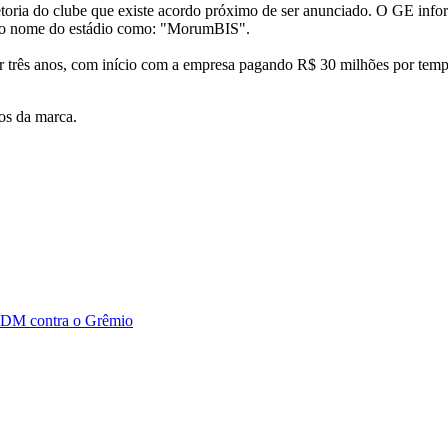
oria do clube que existe acordo próximo de ser anunciado. O GE infor
ir o nome do estádio como: "MorumBIS".
or três anos, com início com a empresa pagando R$ 30 milhões por tem
os da marca.
o DM contra o Grêmio