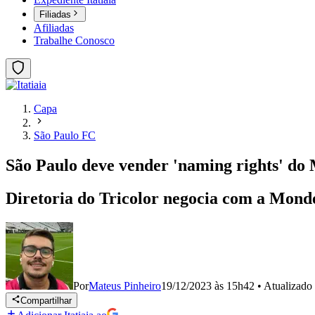
Filiadas
Afiliadas
Trabalhe Conosco
Capa
São Paulo FC
São Paulo deve vender 'naming rights' do
Diretoria do Tricolor negocia com a Mond
Por
Mateus Pinheiro
19/12/2023 às 15h42
•
Atualizado
Compartilhar