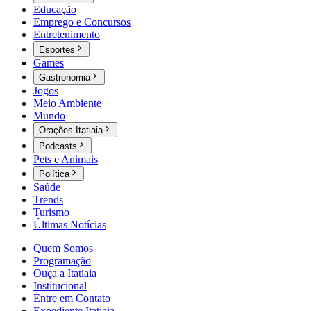
Educação
Emprego e Concursos
Entretenimento
Esportes
Games
Gastronomia
Jogos
Meio Ambiente
Mundo
Orações Itatiaia
Podcasts
Pets e Animais
Política
Saúde
Trends
Turismo
Últimas Notícias
Quem Somos
Programação
Ouça a Itatiaia
Institucional
Entre em Contato
Expediente Itatiaia