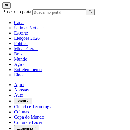
Buscar no portal
Capa
Últimas Notícias
Esporte
Eleições 2026
Política
Minas Gerais
Brasil
Mundo
Agro
Entretenimento
Eloos
Agro
Apostas
Auto
Brasil
Ciência e Tecnologia
Colunas
Copa do Mundo
Cultura e Lazer
Economia