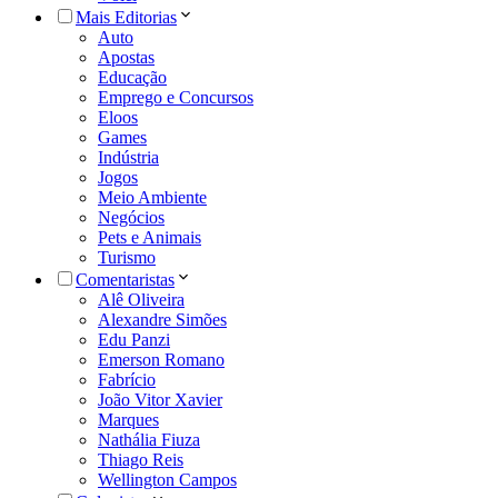
Mais Editorias
Auto
Apostas
Educação
Emprego e Concursos
Eloos
Games
Indústria
Jogos
Meio Ambiente
Negócios
Pets e Animais
Turismo
Comentaristas
Alê Oliveira
Alexandre Simões
Edu Panzi
Emerson Romano
Fabrício
João Vitor Xavier
Marques
Nathália Fiuza
Thiago Reis
Wellington Campos