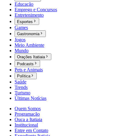
Educação
Emprego e Concursos
Entretenimento
Esportes
Games
Gastronomia
Jogos
Meio Ambiente
Mundo
Orações Itatiaia
Podcasts
Pets e Animais
Política
Saúde
Trends
Turismo
Últimas Notícias
Quem Somos
Programação
Ouça a Itatiaia
Institucional
Entre em Contato
Expediente Itatiaia