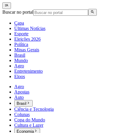
Buscar no portal
Capa
Últimas Notícias
Esporte
Eleições 2026
Política
Minas Gerais
Brasil
Mundo
Agro
Entretenimento
Eloos
Agro
Apostas
Auto
Brasil
Ciência e Tecnologia
Colunas
Copa do Mundo
Cultura e Lazer
Economia