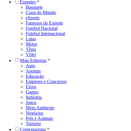
Esportes
Basquete
Copa do Mundo
eSports
Famosos do Esporte
Futebol Nacional
Futebol Internacional
Lutas
Motor
Tênis
Vôlei
Mais Editorias
Auto
Apostas
Educação
Emprego e Concursos
Eloos
Games
Indústria
Jogos
Meio Ambiente
Negócios
Pets e Animais
Turismo
Comentaristas