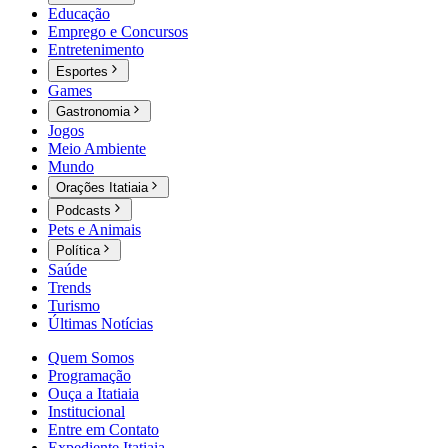
Educação
Emprego e Concursos
Entretenimento
Esportes
Games
Gastronomia
Jogos
Meio Ambiente
Mundo
Orações Itatiaia
Podcasts
Pets e Animais
Política
Saúde
Trends
Turismo
Últimas Notícias
Quem Somos
Programação
Ouça a Itatiaia
Institucional
Entre em Contato
Expediente Itatiaia