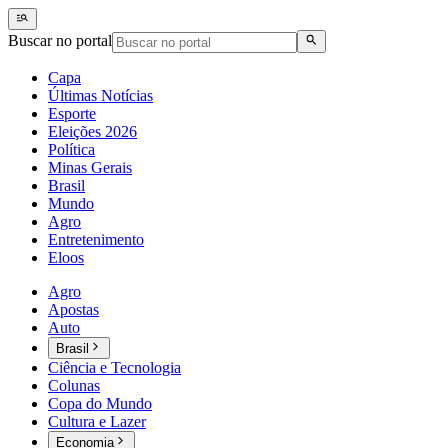
Buscar no portal
Capa
Últimas Notícias
Esporte
Eleições 2026
Política
Minas Gerais
Brasil
Mundo
Agro
Entretenimento
Eloos
Agro
Apostas
Auto
Brasil
Ciência e Tecnologia
Colunas
Copa do Mundo
Cultura e Lazer
Economia