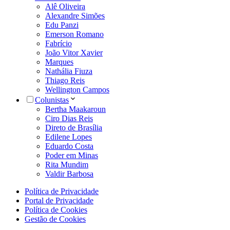
Alê Oliveira
Alexandre Simões
Edu Panzi
Emerson Romano
Fabrício
João Vitor Xavier
Marques
Nathália Fiuza
Thiago Reis
Wellington Campos
Colunistas
Bertha Maakaroun
Ciro Dias Reis
Direto de Brasília
Edilene Lopes
Eduardo Costa
Poder em Minas
Rita Mundim
Valdir Barbosa
Política de Privacidade
Portal de Privacidade
Política de Cookies
Gestão de Cookies