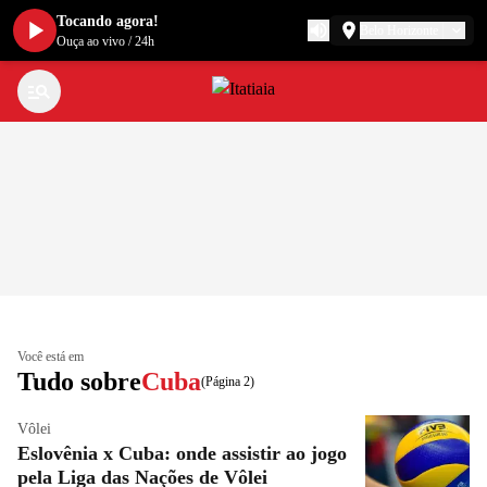
Tocando agora!
Belo Horizonte
Ouça ao vivo
/
24h
Você está em
Tudo sobre
Cuba
(Página 2)
Vôlei
Eslovênia x Cuba: onde assistir ao jogo
pela Liga das Nações de Vôlei