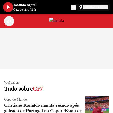
Tocando agora!
Belo Horizonte
Ouça ao vivo
/
24h
Você está em
Tudo sobre
Cr7
Copa do Mundo
Cristiano Ronaldo manda recado após
goleada de Portugal na Copa: ‘Estou de