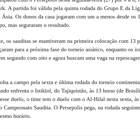
k. A partida foi válida pela quinta rodada do Grupo E da Lig
Ásia. Os donos da casa jogaram com um a menos desde os 1
po, mas seguraram o resultado.
, os sauditas se mantiveram na primeira colocação com 13 p
çaram para a próxima fase do torneio asiático, enquanto os ir
em segundo com oito e agora buscam uma vaga na repescage
lta a campo pela sexta e última rodada do torneio continental
do enfrenta o Istiklol, do Tajiquistão, às 13 horas (de Brasíli
esse duelo, o time tem o duelo com o Al-Hilal nesta sexta, às
elo Campeonato Saudita. O Persepolis pega, na rodada seguinte
esmo horário.