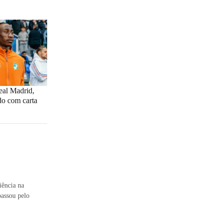
al Madrid,
o com carta
iência na
passou pelo