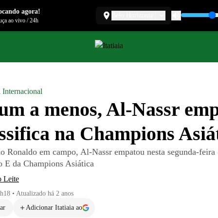
ocando agora!
Belo Horizonte
ça ao vivo
/
24h
 Internacional
m a menos, Al-Nassr emp
assifica na Champions Asiá
o Ronaldo em campo, Al-Nassr empatou nesta segunda-feira (
o E da Champions Asiática
 Leite
7h18
•
Atualizado
há 2 anos
ar
Adicionar Itatiaia ao