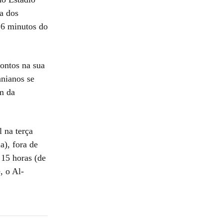
a dos
6 minutos do
ontos na sua
anianos se
m da
 na terça
a), fora de
 15 horas (de
, o Al-