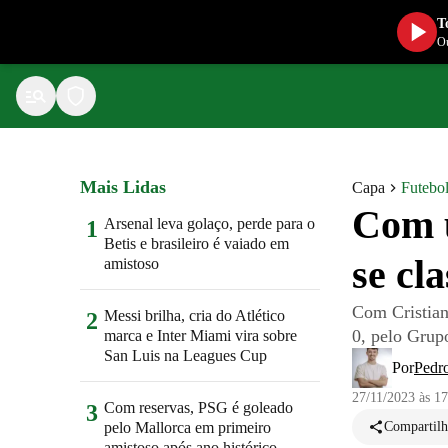
T
Ou
Mais Lidas
Capa
Futebol
Com u
Arsenal leva golaço, perde para o
1
Betis e brasileiro é vaiado em
se cl
amistoso
Com Cristian
Messi brilha, cria do Atlético
2
0, pelo Grup
marca e Inter Miami vira sobre
San Luis na Leagues Cup
Por
Pedro
27/11/2023 às 1
Com reservas, PSG é goleado
3
pelo Mallorca em primeiro
Compartilh
amistoso após ano histórico