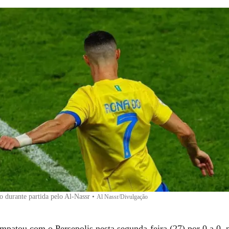
o durante partida pelo Al-Nassr
•
Al Nassr/Divulgação
mpatou com o Persepolis nesta segunda-feira (27) por 0 a 0, 