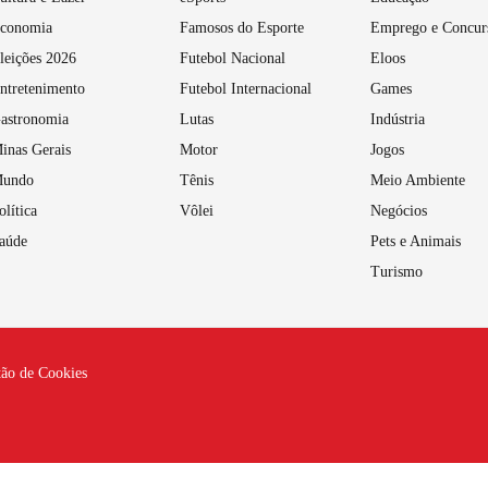
conomia
Famosos do Esporte
Emprego e Concur
leições 2026
Futebol Nacional
Eloos
ntretenimento
Futebol Internacional
Games
astronomia
Lutas
Indústria
inas Gerais
Motor
Jogos
undo
Tênis
Meio Ambiente
olítica
Vôlei
Negócios
aúde
Pets e Animais
Turismo
tão de Cookies