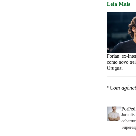
Leia Mais
Forlán, ex-Inte
como novo tre
Uruguai
*
Com agênci
Por
Ped
Jornalis
cobertur
Superesp