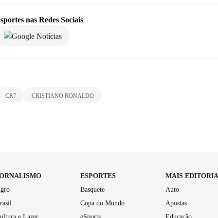
sportes
nas Redes Sociais
CR7
CRISTIANO RONALDO
JORNALISMO
ESPORTES
MAIS EDITORI
gro
Basquete
Auto
rasil
Copa do Mundo
Apostas
ultura e Lazer
eSports
Educação