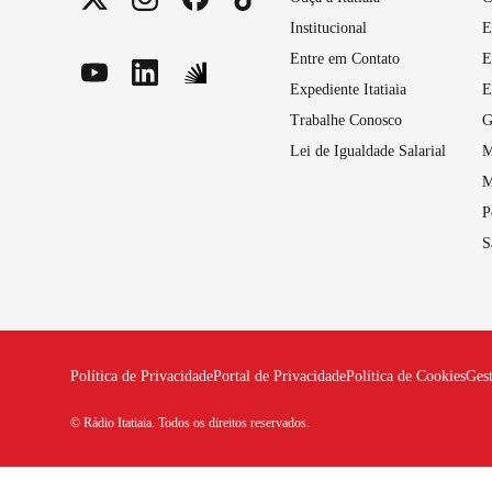
Institucional
E
Entre em Contato
E
Expediente Itatiaia
E
Trabalhe Conosco
G
Lei de Igualdade Salarial
M
M
P
S
Política de Privacidade
Portal de Privacidade
Política de Cookies
Ges
© Rádio Itatiaia. Todos os direitos reservados.