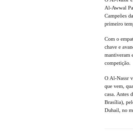
Al-Awwal Par
Campeões da 
primeiro tem
Com o empate
chave e avan
mantiveram 
competição.
O Al-Nassr vo
que vem, quan
casa. Antes d
Brasília), p
Duhail, no m