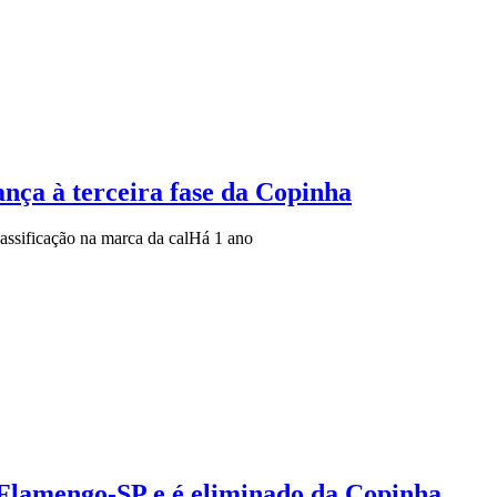
ança à terceira fase da Copinha
ssificação na marca da cal
Há 1 ano
o Flamengo-SP e é eliminado da Copinha