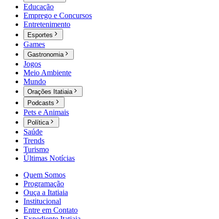
Educação
Emprego e Concursos
Entretenimento
Esportes
Games
Gastronomia
Jogos
Meio Ambiente
Mundo
Orações Itatiaia
Podcasts
Pets e Animais
Política
Saúde
Trends
Turismo
Últimas Notícias
Quem Somos
Programação
Ouça a Itatiaia
Institucional
Entre em Contato
Expediente Itatiaia