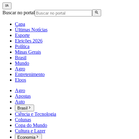
Buscar no portal
Capa
Últimas Notícias
Esporte
Eleições 2026
Política
Minas Gerais
Brasil
Mundo
Agro
Entretenimento
Eloos
Agro
Apostas
Auto
Brasil
Ciência e Tecnologia
Colunas
Copa do Mundo
Cultura e Lazer
Economia