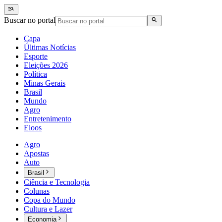
Buscar no portal
Capa
Últimas Notícias
Esporte
Eleições 2026
Política
Minas Gerais
Brasil
Mundo
Agro
Entretenimento
Eloos
Agro
Apostas
Auto
Brasil
Ciência e Tecnologia
Colunas
Copa do Mundo
Cultura e Lazer
Economia