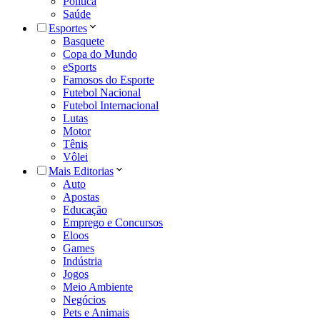
Política
Saúde
Esportes
Basquete
Copa do Mundo
eSports
Famosos do Esporte
Futebol Nacional
Futebol Internacional
Lutas
Motor
Tênis
Vôlei
Mais Editorias
Auto
Apostas
Educação
Emprego e Concursos
Eloos
Games
Indústria
Jogos
Meio Ambiente
Negócios
Pets e Animais