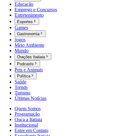
Educação
Emprego e Concursos
Entretenimento
Esportes
Games
Gastronomia
Jogos
Meio Ambiente
Mundo
Orações Itatiaia
Podcasts
Pets e Animais
Política
Saúde
Trends
Turismo
Últimas Notícias
Quem Somos
Programação
Ouça a Itatiaia
Institucional
Entre em Contato
Expediente Itatiaia