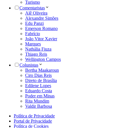
Turismo
Comentaristas
Alê Oliveira
Alexandre Simões
Edu Panzi
Emerson Romano
Fabrício
João Vitor Xavier
Marques
Nathália Fiuza
Thiago Reis
Wellington Campos
Colunistas
Bertha Maakaroun
Ciro Dias Reis
Direto de Brasília
Edilene Lopes
Eduardo Costa
Poder em Minas
Rita Mundim
Valdir Barbosa
Política de Privacidade
Portal de Privacidade
Política de Cookies