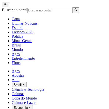
Buscar no portal
Capa
Últimas Notícias
Esporte
Eleições 2026
Política
Minas Gerais
Brasil
Mundo
Agro
Entretenimento
Eloos
Agro
Apostas
Auto
Brasil
Ciência e Tecnologia
Colunas
Copa do Mundo
Cultura e Lazer
Economia