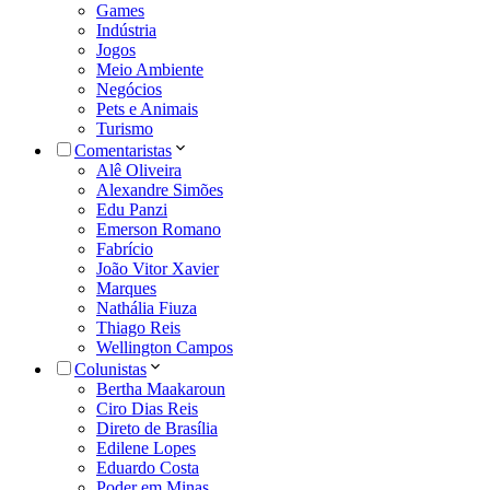
Games
Indústria
Jogos
Meio Ambiente
Negócios
Pets e Animais
Turismo
Comentaristas
Alê Oliveira
Alexandre Simões
Edu Panzi
Emerson Romano
Fabrício
João Vitor Xavier
Marques
Nathália Fiuza
Thiago Reis
Wellington Campos
Colunistas
Bertha Maakaroun
Ciro Dias Reis
Direto de Brasília
Edilene Lopes
Eduardo Costa
Poder em Minas