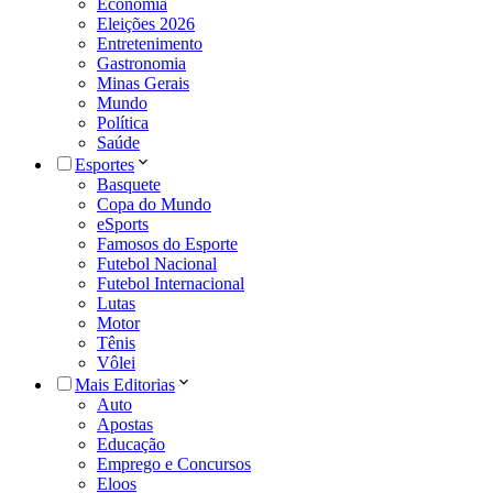
Economia
Eleições 2026
Entretenimento
Gastronomia
Minas Gerais
Mundo
Política
Saúde
Esportes
Basquete
Copa do Mundo
eSports
Famosos do Esporte
Futebol Nacional
Futebol Internacional
Lutas
Motor
Tênis
Vôlei
Mais Editorias
Auto
Apostas
Educação
Emprego e Concursos
Eloos