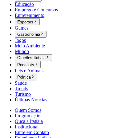
Educação
Emprego e Concursos
Entretenimento
Esportes
Games
Gastronomia
Jogos
Meio Ambiente
Mundo
Orações Itatiaia
Podcasts
Pets e Animais
Política
Saúde
Trends
Turismo
Últimas Notícias
Quem Somos
Programação
Ouça a Itatiaia
Institucional
Entre em Contato
Expediente Itatiaia