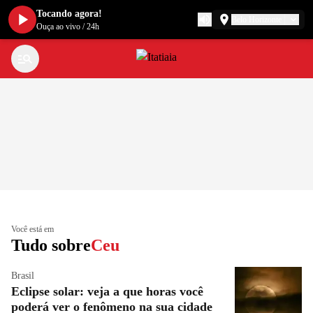
Tocando agora!
Belo Horizonte
Ouça ao vivo
/
24h
Você está em
Tudo sobre
Ceu
Brasil
Eclipse solar: veja a que horas você
poderá ver o fenômeno na sua cidade