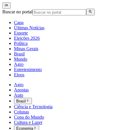
Buscar no portal
Capa
Últimas Notícias
Esporte
Eleições 2026
Política
Minas Gerais
Brasil
Mundo
Agro
Entretenimento
Eloos
Agro
Apostas
Auto
Brasil
Ciência e Tecnologia
Colunas
Copa do Mundo
Cultura e Lazer
Economia