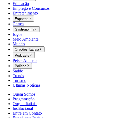
Educação
Emprego e Concursos
Entretenimento
Esportes
Games
Gastronomia
Jogos
Meio Ambiente
Mundo
Orações Itatiaia
Podcasts
Pets e Animais
Política
Saúde
Trends
Turismo
Últimas Notícias
Quem Somos
Programação
Ouça a Itatiaia
Institucional
Entre em Contato
Expediente Itatiaia