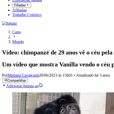
Filiadas
Afiliadas
Trabalhe Conosco
Capa
Mundo
Vídeo: chimpanzé de 29 anos vê o céu pela
Um vídeo que mostra Vanilla vendo o céu 
Por
Mariana Cavalcanti
28/06/2023 às 15h01
•
Atualizado
há 3 anos
Compartilhar
Adicionar Itatiaia ao