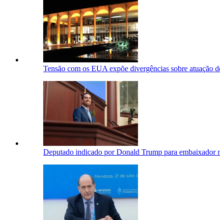
Tensão com os EUA expõe divergências sobre atuação d
Deputado indicado por Donald Trump para embaixador n