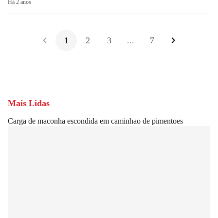
Há 2 anos
1
2
3
...
7
Mais Lidas
Carga de maconha escondida em caminhao de pimentoes