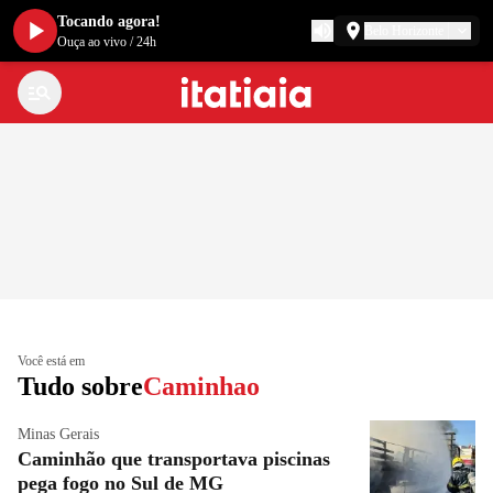
Tocando agora!
Belo Horizonte
Ouça ao vivo
/
24h
Você está em
Tudo sobre
Caminhao
Minas Gerais
Caminhão que transportava piscinas
pega fogo no Sul de MG