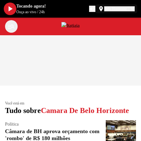
Tocando agora!
Belo Horizonte
Ouça ao vivo
/
24h
Você está em
Tudo sobre
Camara De Belo Horizonte
Política
Câmara de BH aprova orçamento com
'rombo' de R$ 180 milhões