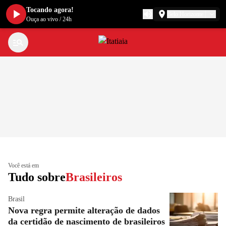
Tocando agora!
Belo Horizonte
Ouça ao vivo
/
24h
Você está em
Tudo sobre
Brasileiros
Brasil
Nova regra permite alteração de dados
da certidão de nascimento de brasileiros