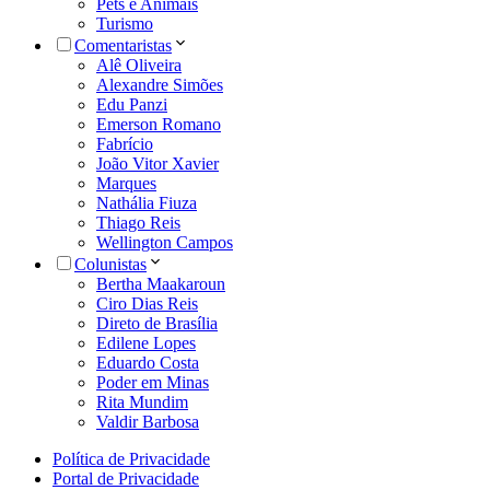
Pets e Animais
Turismo
Comentaristas
Alê Oliveira
Alexandre Simões
Edu Panzi
Emerson Romano
Fabrício
João Vitor Xavier
Marques
Nathália Fiuza
Thiago Reis
Wellington Campos
Colunistas
Bertha Maakaroun
Ciro Dias Reis
Direto de Brasília
Edilene Lopes
Eduardo Costa
Poder em Minas
Rita Mundim
Valdir Barbosa
Política de Privacidade
Portal de Privacidade