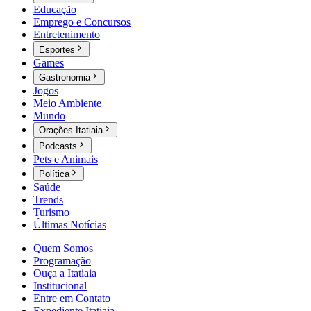
Educação
Emprego e Concursos
Entretenimento
Esportes
Games
Gastronomia
Jogos
Meio Ambiente
Mundo
Orações Itatiaia
Podcasts
Pets e Animais
Política
Saúde
Trends
Turismo
Últimas Notícias
Quem Somos
Programação
Ouça a Itatiaia
Institucional
Entre em Contato
Expediente Itatiaia