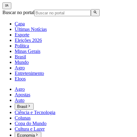
Buscar no portal
Capa
Últimas Notícias
Esporte
Eleições 2026
Política
Minas Gerais
Brasil
Mundo
Agro
Entretenimento
Eloos
Agro
Apostas
Auto
Brasil
Ciência e Tecnologia
Colunas
Copa do Mundo
Cultura e Lazer
Economia