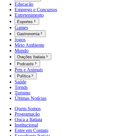
Educação
Emprego e Concursos
Entretenimento
Esportes
Games
Gastronomia
Jogos
Meio Ambiente
Mundo
Orações Itatiaia
Podcasts
Pets e Animais
Política
Saúde
Trends
Turismo
Últimas Notícias
Quem Somos
Programação
Ouça a Itatiaia
Institucional
Entre em Contato
Expediente Itatiaia