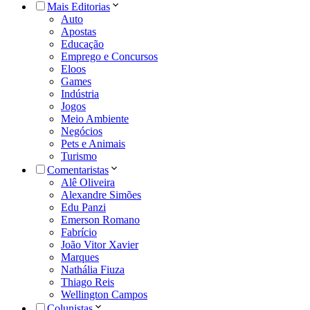
Mais Editorias
Auto
Apostas
Educação
Emprego e Concursos
Eloos
Games
Indústria
Jogos
Meio Ambiente
Negócios
Pets e Animais
Turismo
Comentaristas
Alê Oliveira
Alexandre Simões
Edu Panzi
Emerson Romano
Fabrício
João Vitor Xavier
Marques
Nathália Fiuza
Thiago Reis
Wellington Campos
Colunistas