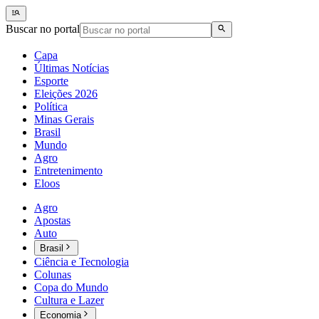
Buscar no portal
Capa
Últimas Notícias
Esporte
Eleições 2026
Política
Minas Gerais
Brasil
Mundo
Agro
Entretenimento
Eloos
Agro
Apostas
Auto
Brasil
Ciência e Tecnologia
Colunas
Copa do Mundo
Cultura e Lazer
Economia