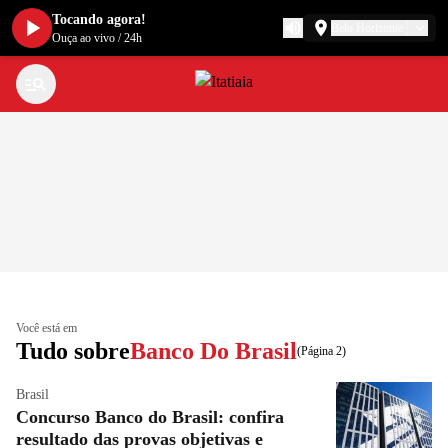
Tocando agora!
Belo Horizonte
Ouça ao vivo
/
24h
Você está em
Tudo sobre
Banco Do Brasil
(Página 2)
Brasil
Concurso Banco do Brasil: confira
resultado das provas objetivas e