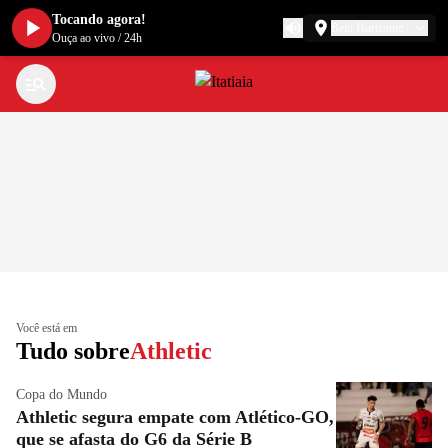
Tocando agora!
Belo Horizonte
Ouça ao vivo
/
24h
Você está em
Tudo sobre
Athletic
Copa do Mundo
Athletic segura empate com Atlético-GO,
que se afasta do G6 da Série B