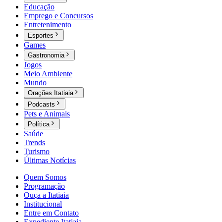
Educação
Emprego e Concursos
Entretenimento
Esportes
Games
Gastronomia
Jogos
Meio Ambiente
Mundo
Orações Itatiaia
Podcasts
Pets e Animais
Política
Saúde
Trends
Turismo
Últimas Notícias
Quem Somos
Programação
Ouça a Itatiaia
Institucional
Entre em Contato
Expediente Itatiaia