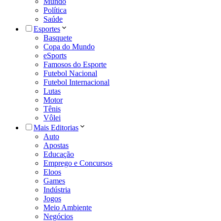
Mundo
Política
Saúde
Esportes
Basquete
Copa do Mundo
eSports
Famosos do Esporte
Futebol Nacional
Futebol Internacional
Lutas
Motor
Tênis
Vôlei
Mais Editorias
Auto
Apostas
Educação
Emprego e Concursos
Eloos
Games
Indústria
Jogos
Meio Ambiente
Negócios