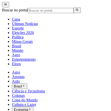
Buscar no portal
Capa
Últimas Notícias
Esporte
Eleições 2026
Política
Minas Gerais
Brasil
Mundo
Agro
Entretenimento
Eloos
Agro
Apostas
Auto
Brasil
Ciência e Tecnologia
Colunas
Copa do Mundo
Cultura e Lazer
Economia