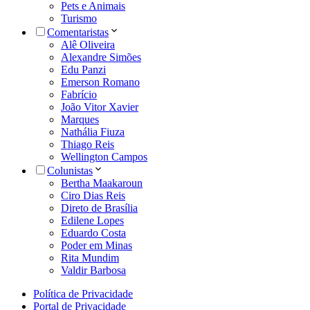
Pets e Animais
Turismo
Comentaristas
Alê Oliveira
Alexandre Simões
Edu Panzi
Emerson Romano
Fabrício
João Vitor Xavier
Marques
Nathália Fiuza
Thiago Reis
Wellington Campos
Colunistas
Bertha Maakaroun
Ciro Dias Reis
Direto de Brasília
Edilene Lopes
Eduardo Costa
Poder em Minas
Rita Mundim
Valdir Barbosa
Política de Privacidade
Portal de Privacidade