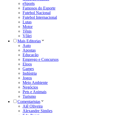
eSports
Famosos do Esporte
Futebol Nacional
Futebol Internacional
Lutas
Motor
Tênis
Vôlei
Mais Editorias
Auto
Apostas
Educação
Emprego e Concursos
Eloos
Games
Indústria
Jogos
Meio Ambiente
Negócios
Pets e Animais
Turismo
Comentaristas
Alê Oliveira
Alexandre Simões