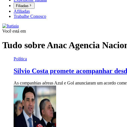
Filiadas
Afiliadas
Trabalhe Conosco
Você está em
Tudo sobre
Anac Agencia Nacion
Política
Silvio Costa promete acompanhar desd
As companhias aéreas Azul e Gol anunciaram um acordo comerci