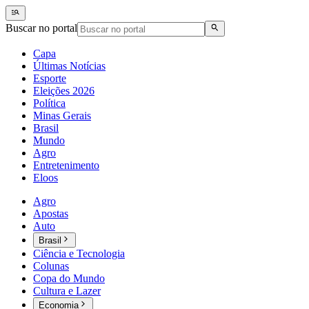
Buscar no portal
Capa
Últimas Notícias
Esporte
Eleições 2026
Política
Minas Gerais
Brasil
Mundo
Agro
Entretenimento
Eloos
Agro
Apostas
Auto
Brasil
Ciência e Tecnologia
Colunas
Copa do Mundo
Cultura e Lazer
Economia