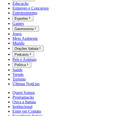
Educação
Emprego e Concursos
Entretenimento
Esportes
Games
Gastronomia
Jogos
Meio Ambiente
Mundo
Orações Itatiaia
Podcasts
Pets e Animais
Política
Saúde
Trends
Turismo
Últimas Notícias
Quem Somos
Programação
Ouça a Itatiaia
Institucional
Entre em Contato
Expediente Itatiaia