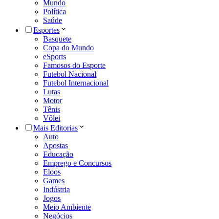
Mundo
Política
Saúde
Esportes
Basquete
Copa do Mundo
eSports
Famosos do Esporte
Futebol Nacional
Futebol Internacional
Lutas
Motor
Tênis
Vôlei
Mais Editorias
Auto
Apostas
Educação
Emprego e Concursos
Eloos
Games
Indústria
Jogos
Meio Ambiente
Negócios