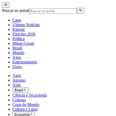
Buscar no portal
Capa
Últimas Notícias
Esporte
Eleições 2026
Política
Minas Gerais
Brasil
Mundo
Agro
Entretenimento
Eloos
Agro
Apostas
Auto
Brasil
Ciência e Tecnologia
Colunas
Copa do Mundo
Cultura e Lazer
Economia