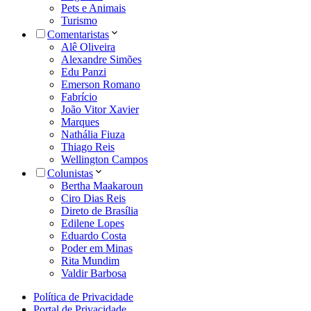
Pets e Animais
Turismo
Comentaristas
Alê Oliveira
Alexandre Simões
Edu Panzi
Emerson Romano
Fabrício
João Vitor Xavier
Marques
Nathália Fiuza
Thiago Reis
Wellington Campos
Colunistas
Bertha Maakaroun
Ciro Dias Reis
Direto de Brasília
Edilene Lopes
Eduardo Costa
Poder em Minas
Rita Mundim
Valdir Barbosa
Política de Privacidade
Portal de Privacidade