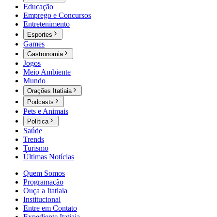
Educação
Emprego e Concursos
Entretenimento
Esportes
Games
Gastronomia
Jogos
Meio Ambiente
Mundo
Orações Itatiaia
Podcasts
Pets e Animais
Política
Saúde
Trends
Turismo
Últimas Notícias
Quem Somos
Programação
Ouça a Itatiaia
Institucional
Entre em Contato
Expediente Itatiaia