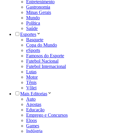
Entretenimento
Gastronomia
Minas Gerais
Mundo
Política
Saúde
Esportes
Basquete
Copa do Mundo
eSports
Famosos do Esporte
Futebol Nacional
Futebol Internacional
Lutas
Motor
Tênis
Vôlei
Mais Editorias
Auto
Apostas
Educação
Emprego e Concursos
Eloos
Games
Indústria