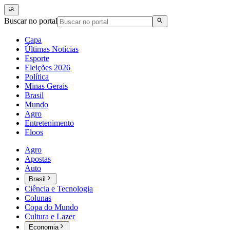
Buscar no portal
Capa
Últimas Notícias
Esporte
Eleições 2026
Política
Minas Gerais
Brasil
Mundo
Agro
Entretenimento
Eloos
Agro
Apostas
Auto
Brasil
Ciência e Tecnologia
Colunas
Copa do Mundo
Cultura e Lazer
Economia