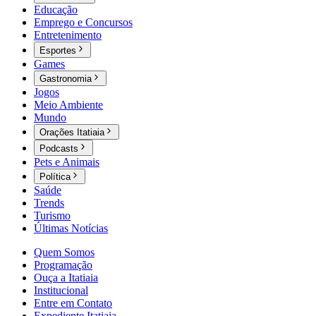
Educação
Emprego e Concursos
Entretenimento
Esportes
Games
Gastronomia
Jogos
Meio Ambiente
Mundo
Orações Itatiaia
Podcasts
Pets e Animais
Política
Saúde
Trends
Turismo
Últimas Notícias
Quem Somos
Programação
Ouça a Itatiaia
Institucional
Entre em Contato
Expediente Itatiaia