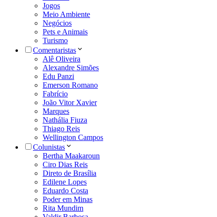
Jogos
Meio Ambiente
Negócios
Pets e Animais
Turismo
Comentaristas
Alê Oliveira
Alexandre Simões
Edu Panzi
Emerson Romano
Fabrício
João Vitor Xavier
Marques
Nathália Fiuza
Thiago Reis
Wellington Campos
Colunistas
Bertha Maakaroun
Ciro Dias Reis
Direto de Brasília
Edilene Lopes
Eduardo Costa
Poder em Minas
Rita Mundim
Valdir Barbosa